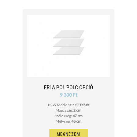
ERLA POL POLC OPCIÓ
9 300 Ft
BRW Meble színek:
fehér
Magasság:
2 cm
Szélesség:
47 cm
Mélység:
48 cm
MEGNÉZEM