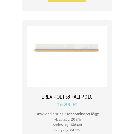
ERLA POL158 FALI POLC
16 200 Ft
BRW Meble színek:
fehér/minerva tölgy
Magasság:
20 cm
Szélesség:
158 cm
Mélység:
24 cm