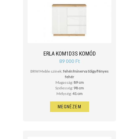
ERLA KOM1D3S KOMÓD
89 000 Ft
BRW Meble színek:
fehér/minerva tölgy/fényes
fehér
Magasság:
89 cm
Szélesség:
98 cm
Mélység:
41 cm
MEGNÉZEM