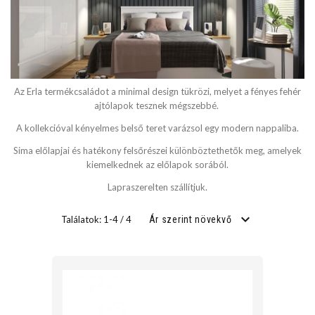
SZÉLESSÉG
cm
Az Erla termékcsaládot a minimal design tükrözi, melyet a fényes fehér
cm
ajtólapok tesznek mégszebbé.
A kollekcióval kényelmes belső teret varázsol egy modern nappaliba.
Sima előlapjai és hatékony felsőrészei különböztethetők meg, amelyek
MÉLYSÉG
kiemelkednek az előlapok sorából.
Lapraszerelten szállítjuk.
cm
Találatok: 1-4 / 4
Ár szerint növekvő
cm