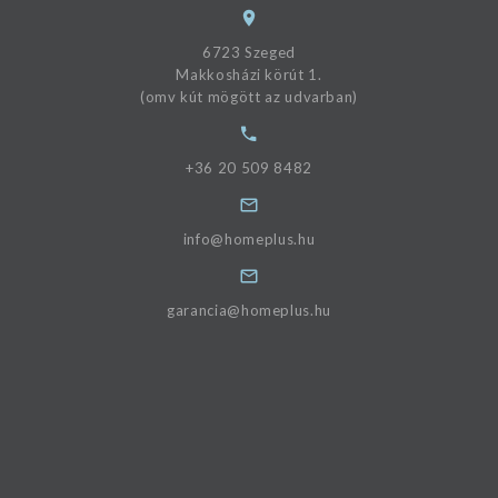
6723 Szeged
Makkosházi körút 1.
(omv kút mögött az udvarban)
+36 20 509 8482
info@homeplus.hu
garancia@homeplus.hu