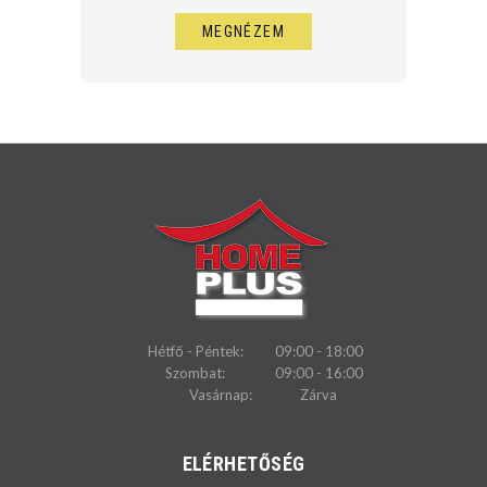
MEGNÉZEM
Hétfő - Péntek:
09:00 - 18:00
Szombat:
09:00 - 16:00
Vasárnap:
Zárva
ELÉRHETŐSÉG