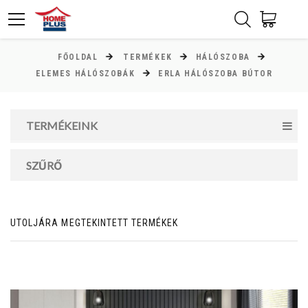
FŐOLDAL
TERMÉKEK
HÁLÓSZOBA
ÁR
ELEMES HÁLÓSZOBÁK
ERLA HÁLÓSZOBA BÚTOR
Minimum ár
TERMÉKEINK
9000
Ft
Maximum ár
SZŰRŐ
89000
Ft
UTOLJÁRA MEGTEKINTETT TERMÉKEK
MAGASSÁG
cm
cm