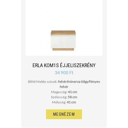
ERLA KOM1S ÉJJELISZEKRÉNY
34 900 Ft
BRW Meble színek:
fehér/minerva tölgy/fényes
fehér
Magasság:
41 cm
Szélesség:
58 cm
Mélység:
41 cm
MEGNÉZEM