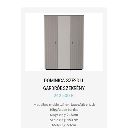
DOMINICA SZF2D1L
GARDRÓBSZEKRÉNY
242 500 Ft
Mebelbos meble színek:
taupe/silverjack
tölgy/taupe bordás
Magasság:
218 cm
Szélesség:
153 cm
Mélység:
60 cm