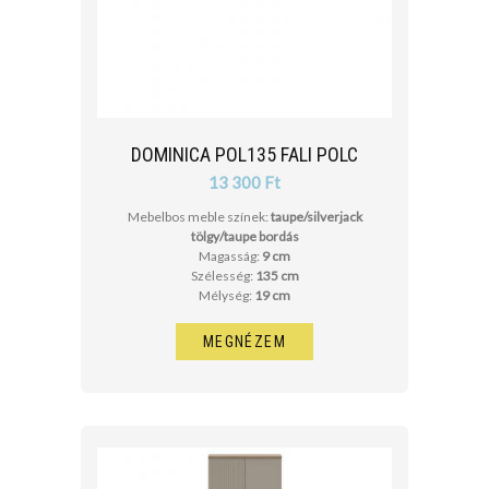
DOMINICA POL135 FALI POLC
13 300 Ft
Mebelbos meble színek:
taupe/silverjack
tölgy/taupe bordás
Magasság:
9 cm
Szélesség:
135 cm
Mélység:
19 cm
MEGNÉZEM