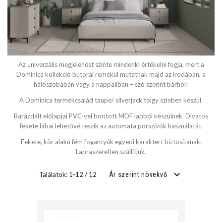
SZÉLESSÉG
cm
Az univerzális megjelenést szinte mindenki értékelni fogja, mert a
cm
Dominica kollekció bútorai remekül mutatnak majd az irodában, a
hálószobában vagy a nappaliban – szó szerint bárhol!
A Dominica termékcsalád taupe/ silverjack tölgy színben készül.
MÉLYSÉG
Barázdált előlapjai PVC-vel borított MDF lapból készülnek. Divatos
fekete lábai lehetővé teszik az automata porszívók használatát.
cm
Fekete, kör alakú fém fogantyúk egyedi karaktert biztosítanak.
Lapraszerelten szállítjuk.
cm
Találatok: 1-12 / 12
Ár szerint növekvő