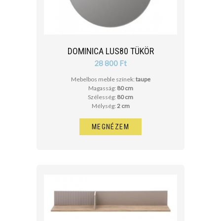
DOMINICA LUS80 TÜKÖR
28 800 Ft
Mebelbos meble színek:
taupe
Magasság:
80 cm
Szélesség:
80 cm
Mélység:
2 cm
MEGNÉZEM