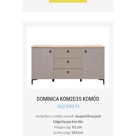
DOMINICA KOM2D3S KOMÓD
102 000 Ft
Mebelbos meble színek:
taupe/silverjack
tölgy/taupe bordás
Magasság:
81 cm
Szélesség:
150 cm