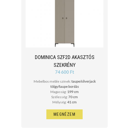
DOMINICA SZF2D AKASZTÓS
SZEKRÉNY
74 600 Ft
Mebelbos meble színek:
taupe/silverjack
tölgy/taupe bordás
Magasság:
199 cm
Szélesség:
70 cm
Mélység:
41 cm
MEGNÉZEM