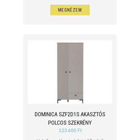
MEGNÉZEM
DOMINICA SZF2D1S AKASZTÓS
POLCOS SZEKRÉNY
123 600 Ft