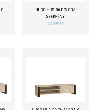
LC
HUGO HUG-06 POLCOS
SZEKRÉNY
62 600 Ft
ÁNY
HUGO HUG-09 TV ÁLLVÁNY