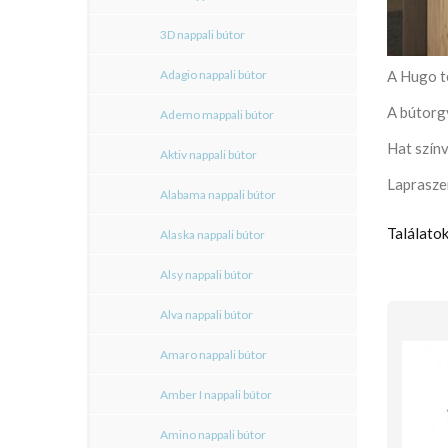
3D nappali bútor
Adagio nappali bútor
A Hugo t
A bútorg
Ademo mappali bútor
Hat szín
Aktiv nappali bútor
Lapraszer
Alabama nappali bútor
Találatok
Alaska nappali bútor
Alsy nappali bútor
Alva nappali bútor
Amaro nappali bútor
Amber I nappali bútor
Amino nappali bútor