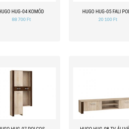
HUGO HUG-04 KOMÓD
HUGO HUG-05 FALI PO
88 700 Ft
20 100 Ft
HUGO HUG-07 POLCOS
HUGO HUG-08 TV ÁLLV