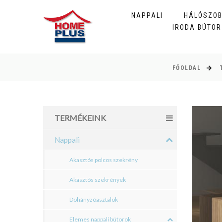
NAPPALI
HÁLÓSZO
IRODA BÚTOR
FŐOLDAL
TERMÉKEINK
Nappali
Akasztós polcos szekrény
Akasztós szekrények
Dohányzóasztalok
Elemes nappali bútorok