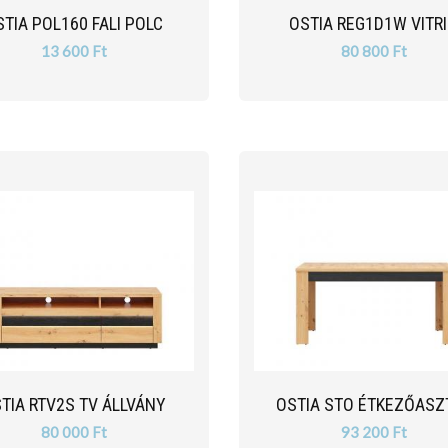
STIA POL160 FALI POLC
OSTIA REG1D1W VITR
13 600 Ft
80 800 Ft
TIA RTV2S TV ÁLLVÁNY
OSTIA STO ÉTKEZŐASZ
80 000 Ft
93 200 Ft