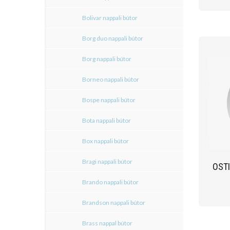
Bolivar nappali bútor
Borg duo nappali bútor
Borg nappali bútor
Borneo nappali bútor
Bospe nappali bútor
Bota nappali bútor
Box nappali bútor
Bragi nappali bútor
OST
Brando nappali bútor
Brandson nappali bútor
Brass nappal bútor