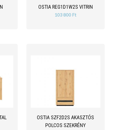
IN
OSTIA REG1D1W2S VITRIN
103 800 Ft
TAL
OSTIA SZF2D2S AKASZTÓS
POLCOS SZEKRÉNY