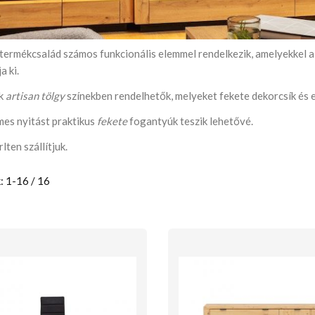
termékcsalád számos funkcionális elemmel rendelkezik, amelyekkel a
a ki.
ok
artisan tölgy
színekben rendelhetők, melyeket fekete dekorcsík és 
mes nyitást praktikus
fekete
fogantyúk teszik lehetővé.
lten szállítjuk.
: 1-16 / 16