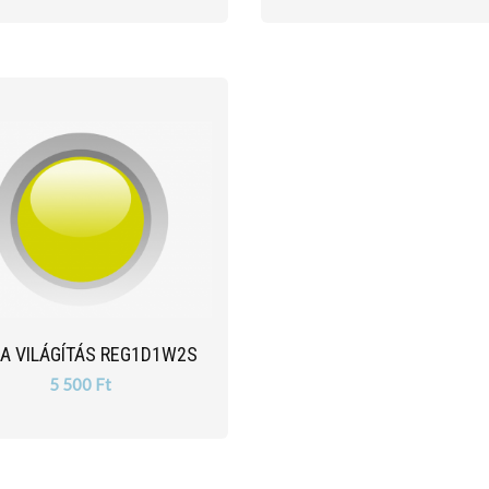
IA VILÁGÍTÁS REG1D1W2S
5 500 Ft