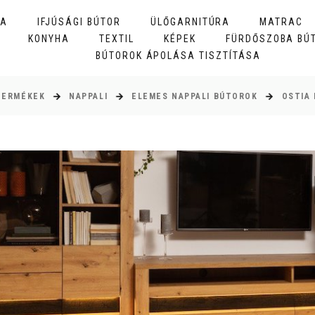
BA
IFJÚSÁGI BÚTOR
ÜLŐGARNITÚRA
MATRAC
KONYHA
TEXTIL
KÉPEK
FÜRDŐSZOBA BÚ
BÚTOROK ÁPOLÁSA TISZTÍTÁSA
TERMÉKEK
NAPPALI
ELEMES NAPPALI BÚTOROK
OSTIA 