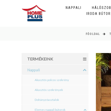
NAPPALI
HÁLÓSZO
IRODA BÚTOR
FŐOLDAL
TERMÉKEINK
Nappali
Akasztós polcos szekrény
Akasztós szekrények
Dohányzóasztalok
Elemes nappali bútorok