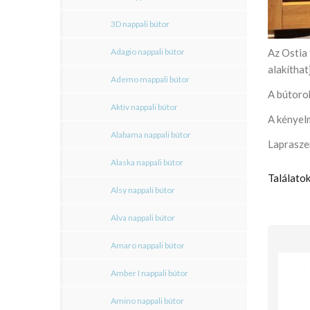
3D nappali bútor
Adagio nappali bútor
Az Ostia 
alakíthatj
Ademo mappali bútor
A bútor
Aktiv nappali bútor
A kényel
Alabama nappali bútor
Lapraszer
Alaska nappali bútor
Találatok
Alsy nappali bútor
Alva nappali bútor
Amaro nappali bútor
Amber I nappali bútor
Amino nappali bútor