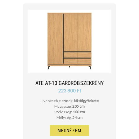
ATE AT-13 GARDRÓBSZEKRÉNY
223 800 Ft
Liveo Meble színek:
kő tölgy/fekete
Magasság:
205 cm
Szélesség:
160 cm
Mélység:
54 cm
MEGNÉZEM