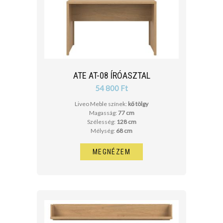
ATE AT-08 ÍRÓASZTAL
54 800 Ft
Liveo Meble színek:
kő tölgy
Magasság:
77 cm
Szélesség:
128 cm
Mélység:
68 cm
MEGNÉZEM