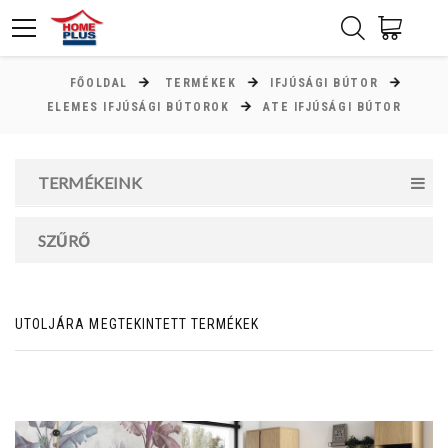
FŐOLDAL
TERMÉKEK
IFJÚSÁGI BÚTOR
ÁR
ELEMES IFJÚSÁGI BÚTOROK
ATE IFJÚSÁGI BÚTOR
Minimum ár
TERMÉKEINK
22000
Ft
Maximum ár
SZŰRŐ
253000
Ft
UTOLJÁRA MEGTEKINTETT TERMÉKEK
MAGASSÁG
cm
cm