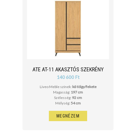
ATE AT-11 AKASZTÓS SZEKRÉNY
140 600 Ft
Liveo Meble színek:
kő tölgy/fekete
Magasság:
197 cm
Szélesség:
92 cm
Mélység:
54 cm
MEGNÉZEM