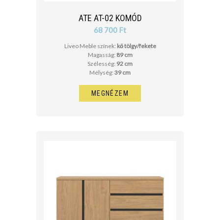
cm
ATE AT-02 KOMÓD
cm
68 700 Ft
Liveo Meble színek:
kő tölgy/fekete
Magasság:
89 cm
Szélesség:
92 cm
Mélység:
39 cm
MEGNÉZEM