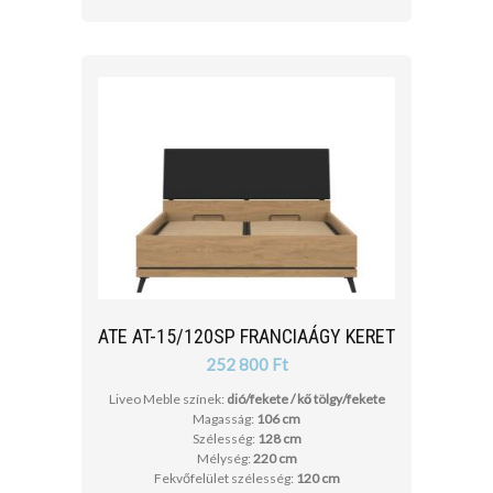
ATE AT-15/120SP FRANCIAÁGY KERET
252 800 Ft
Liveo Meble színek:
dió/fekete / kő tölgy/fekete
Magasság:
106 cm
Szélesség:
128 cm
Mélység:
220 cm
Fekvőfelület szélesség:
120 cm