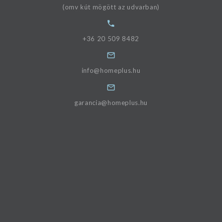
(omv kút mögött az udvarban)
+36 20 509 8482
info@homeplus.hu
garancia@homeplus.hu