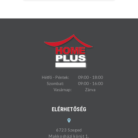
Hétfő - Péntek:
09:00 - 18:00
Szombat:
09:00 - 16:00
Vasárnap:
Zárva
ELÉRHETŐSÉG
6723 Szeged
Makkosházi körút 1.