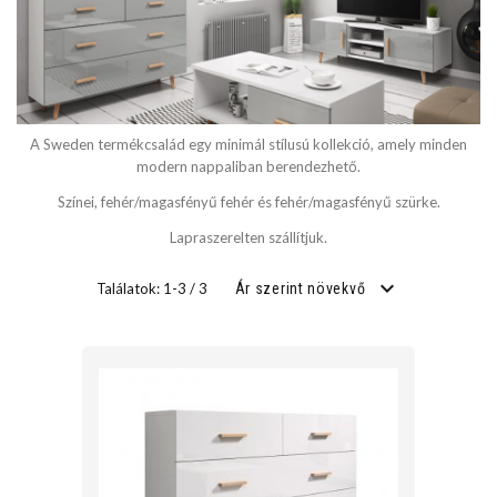
SZÉLESSÉG
cm
A Sweden termékcsalád egy minimál stílusú kollekció, amely minden
cm
modern nappaliban berendezhető.
Színei, fehér/magasfényű fehér és fehér/magasfényű szürke.
Lapraszerelten szállítjuk.
MÉLYSÉG
Találatok: 1-3 / 3
Ár szerint növekvő
cm
cm