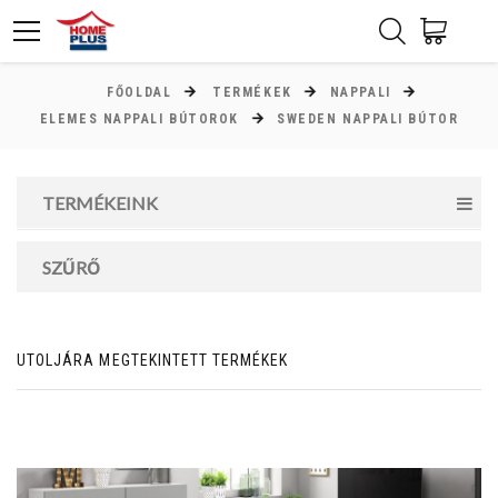
FŐOLDAL
TERMÉKEK
NAPPALI
ÁR
ELEMES NAPPALI BÚTOROK
SWEDEN NAPPALI BÚTOR
Minimum ár
TERMÉKEINK
60000
Ft
Maximum ár
SZŰRŐ
107000
Ft
UTOLJÁRA MEGTEKINTETT TERMÉKEK
MAGASSÁG
cm
cm