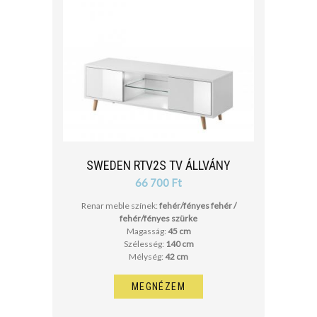
SWEDEN RTV2S TV ÁLLVÁNY
66 700 Ft
Renar meble színek:
fehér/fényes fehér /
fehér/fényes szürke
Magasság:
45 cm
Szélesség:
140 cm
Mélység:
42 cm
MEGNÉZEM