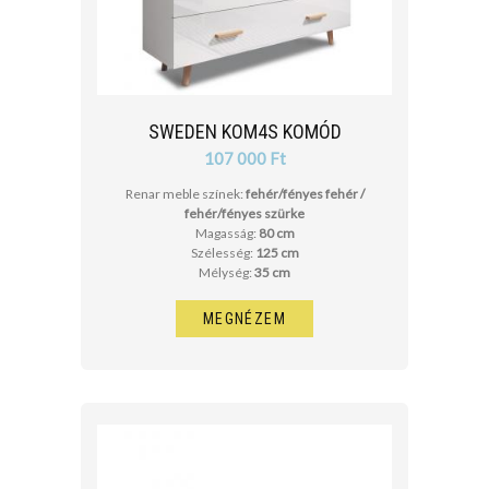
SWEDEN KOM4S KOMÓD
107 000 Ft
Renar meble színek:
fehér/fényes fehér /
fehér/fényes szürke
Magasság:
80 cm
Szélesség:
125 cm
Mélység:
35 cm
MEGNÉZEM