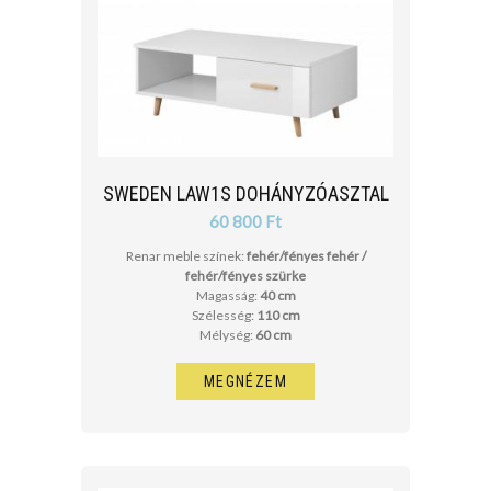
SWEDEN LAW1S DOHÁNYZÓASZTAL
60 800 Ft
Renar meble színek:
fehér/fényes fehér /
fehér/fényes szürke
Magasság:
40 cm
Szélesség:
110 cm
Mélység:
60 cm
MEGNÉZEM