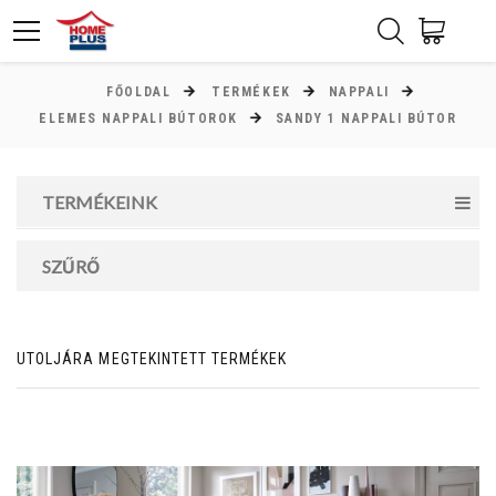
FŐOLDAL
TERMÉKEK
NAPPALI
ÁR
ELEMES NAPPALI BÚTOROK
SANDY 1 NAPPALI BÚTOR
Minimum ár
TERMÉKEINK
40000
Ft
Maximum ár
SZŰRŐ
113000
Ft
UTOLJÁRA MEGTEKINTETT TERMÉKEK
MAGASSÁG
cm
cm