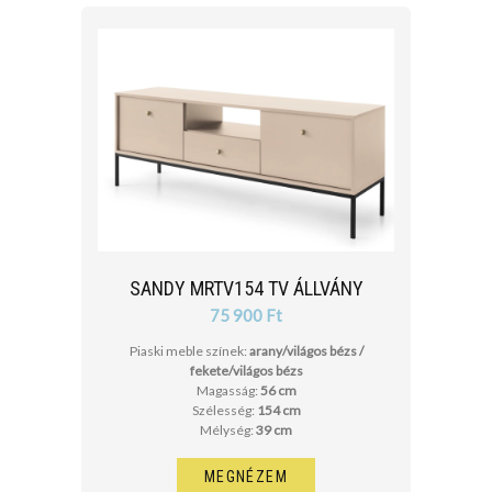
SANDY MRTV154 TV ÁLLVÁNY
75 900 Ft
Piaski meble színek:
arany/világos bézs /
fekete/világos bézs
Magasság:
56 cm
Szélesség:
154 cm
Mélység:
39 cm
MEGNÉZEM