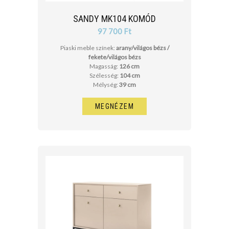
SANDY MK104 KOMÓD
97 700 Ft
Piaski meble színek:
arany/világos bézs /
fekete/világos bézs
Magasság:
126 cm
Szélesség:
104 cm
Mélység:
39 cm
MEGNÉZEM