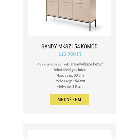
SANDY MKSZ154 KOMÓD
112 900 Ft
Piaski meble színek:
arany/világos bézs /
fekete/világos bézs
Magasság:
83 cm
Szélesség:
154 cm
Mélység:
39 cm
MEGNÉZEM