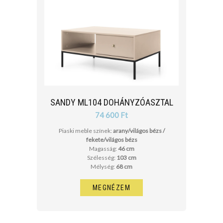
SANDY ML104 DOHÁNYZÓASZTAL
74 600 Ft
Piaski meble színek:
arany/világos bézs /
fekete/világos bézs
Magasság:
46 cm
Szélesség:
103 cm
Mélység:
68 cm
MEGNÉZEM