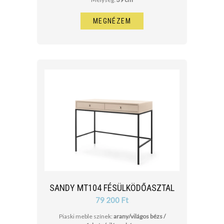
MEGNÉZEM
SANDY MT104 FÉSÜLKÖDŐASZTAL
79 200 Ft
Piaski meble színek:
arany/világos bézs /