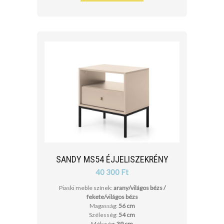
SANDY MS54 ÉJJELISZEKRÉNY
40 300 Ft
Piaski meble színek:
arany/világos bézs /
fekete/világos bézs
Magasság:
56 cm
Szélesség:
54 cm
Mélység:
39 cm