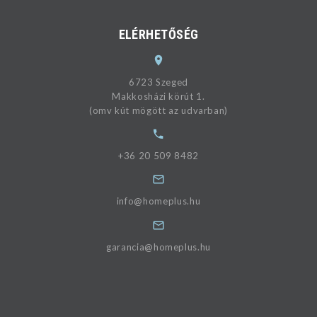
ELÉRHETŐSÉG
6723 Szeged
Makkosházi körút 1.
(omv kút mögött az udvarban)
+36 20 509 8482
info@homeplus.hu
garancia@homeplus.hu