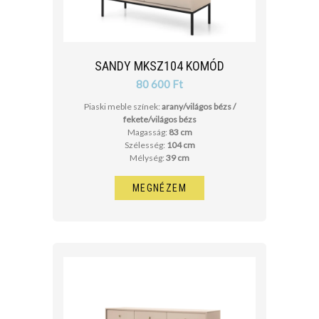
SANDY MKSZ104 KOMÓD
80 600 Ft
Piaski meble színek:
arany/világos bézs /
fekete/világos bézs
Magasság:
83 cm
Szélesség:
104 cm
Mélység:
39 cm
MEGNÉZEM