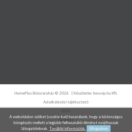
HomePlus Bútoráruház
©
2026
| Készítette:
Innovip.hu Kft.
Adatkelezési tájékoztató
ÁSZF
A weboldalon sütiket (cookie-kat) használunk, hogy a biztonságos
Szállítás
böngészés mellett a legjobb felhasználói élményt nyújthassuk
Elállás a szerződéstől
látogatóinknak.
További információk.
Elfogadom