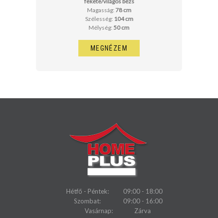
fekete/világos bézs
Magasság:
78 cm
Szélesség:
104 cm
Mélység:
50 cm
MEGNÉZEM
Hétfő - Péntek:
09:00 - 18:00
Szombat:
09:00 - 16:00
Vasárnap:
Zárva