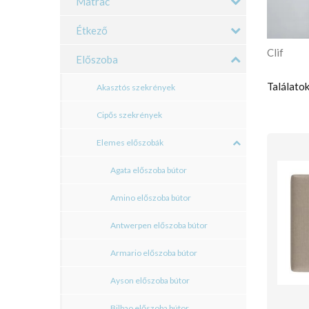
Matrac
Étkező
Clif
Előszoba
Találatok
Akasztós szekrények
Cipős szekrények
Elemes előszobák
Agata előszoba bútor
Amino előszoba bútor
Antwerpen előszoba bútor
Armario előszoba bútor
Ayson előszoba bútor
Bilbao előszoba bútor