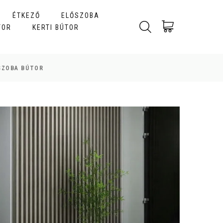
ÉTKEZŐ
ELŐSZOBA
TOR
KERTI BÚTOR
SZOBA BÚTOR