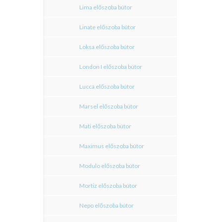
Lima előszoba bútor
Linate előszoba bútor
Loksa előszoba bútor
London I előszoba bútor
Lucca előszoba bútor
Marsel előszoba bútor
Mati előszoba bútor
Maximus előszoba bútor
Modulo előszoba bútor
Mortiz előszoba bútor
Nepo előszoba bútor