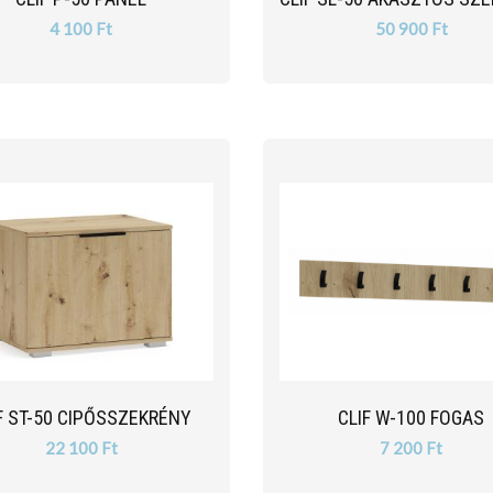
4 100 Ft
50 900 Ft
F ST-50 CIPŐSSZEKRÉNY
CLIF W-100 FOGAS
22 100 Ft
7 200 Ft