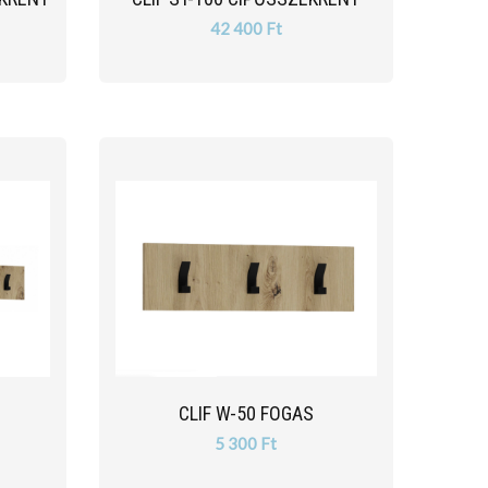
42 400 Ft
CLIF W-50 FOGAS
5 300 Ft