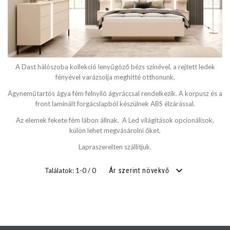
A Dast hálószoba kollekció lenyűgöző bézs színével, a rejtett ledek
fényével varázsolja meghitté otthonunk.
Ágyneműtartós ágya fém felnyíló ágyráccsal rendelkezik. A korpusz és a
front laminált forgácslapból készülnek ABS élzárással.
Az elemek fekete fém lábon állnak. A Led világítások opcionálisok,
külön lehet megvásárolni őket.
Lapraszerelten szállítjuk.
Találatok: 1-0 / 0
Ár szerint növekvő