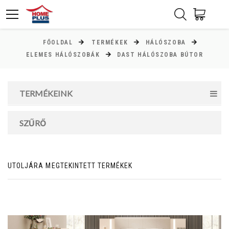
FŐOLDAL
TERMÉKEK
HÁLÓSZOBA
ÁR
ELEMES HÁLÓSZOBÁK
DAST HÁLÓSZOBA BÚTOR
Minimum ár
TERMÉKEINK
0
Ft
Maximum ár
SZŰRŐ
0
Ft
UTOLJÁRA MEGTEKINTETT TERMÉKEK