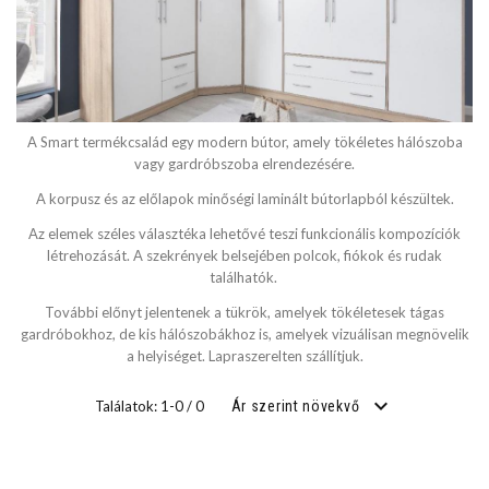
A Smart termékcsalád egy modern bútor, amely tökéletes hálószoba
vagy gardróbszoba elrendezésére.
A korpusz és az előlapok minőségi laminált bútorlapból készültek.
Az elemek széles választéka lehetővé teszi funkcionális kompozíciók
létrehozását. A szekrények belsejében polcok, fiókok és rudak
találhatók.
További előnyt jelentenek a tükrök, amelyek tökéletesek tágas
gardróbokhoz, de kis hálószobákhoz is, amelyek vizuálisan megnövelik
a helyiséget. Lapraszerelten szállítjuk.
Találatok: 1-0 / 0
Ár szerint növekvő