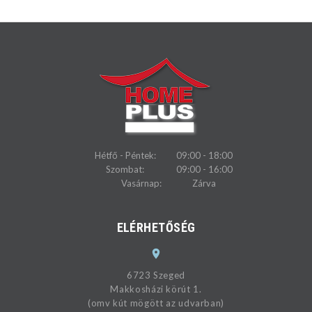
Hétfő - Péntek:
09:00 - 18:00
Szombat:
09:00 - 16:00
Vasárnap:
Zárva
ELÉRHETŐSÉG
6723 Szeged
Makkosházi körút 1.
(omv kút mögött az udvarban)