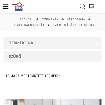
FŐOLDAL
TERMÉKEK
HÁLÓSZOBA
ÁR
ELEMES HÁLÓSZOBÁK
SMART HÁLÓSZOBA BÚTOR
Minimum ár
TERMÉKEINK
0
Ft
Maximum ár
SZŰRŐ
0
Ft
UTOLJÁRA MEGTEKINTETT TERMÉKEK