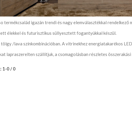
so termékcsalád igazán trendi és nagy elemválasztékkal rendelkező 
ett élekkel és futurisztikus süllyesztett fogantyúkkal készül.
tölgy /lava színkombinációban. A vitrinekhez energiatakarékos LED v
at lapraszerelten szállítjuk, a csomagolásban részletes összerakási
: 1-0 / 0