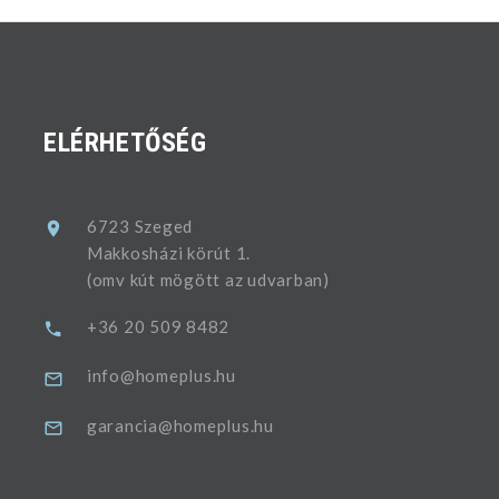
ELÉRHETŐSÉG
6723 Szeged
Makkosházi körút 1.
(omv kút mögött az udvarban)
+36 20 509 8482
info@homeplus.hu
garancia@homeplus.hu