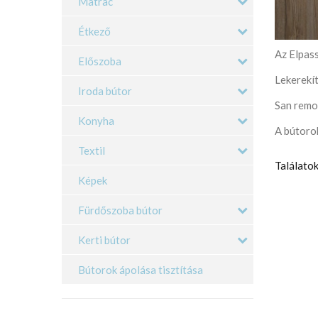
Matrac
Étkező
Az Elpas
Előszoba
Lekerekít
Iroda bútor
San remo 
Konyha
A bútorok
Textil
Találatok
Képek
Fürdőszoba bútor
Kerti bútor
Bútorok ápolása tisztítása