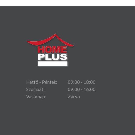
Hétfő - Péntek:
09:00 - 18:00
Szombat:
09:00 - 16:00
Vasárnap:
Zárva