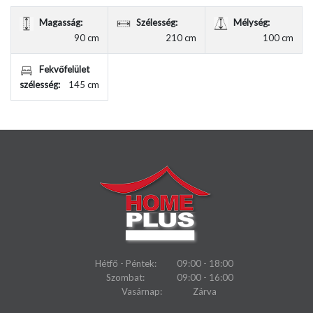
Magasság:
Szélesség:
Mélység:
90 cm
210 cm
100 cm
Fekvőfelület
szélesség:
145 cm
Hétfő - Péntek:
09:00 - 18:00
Szombat:
09:00 - 16:00
Vasárnap:
Zárva