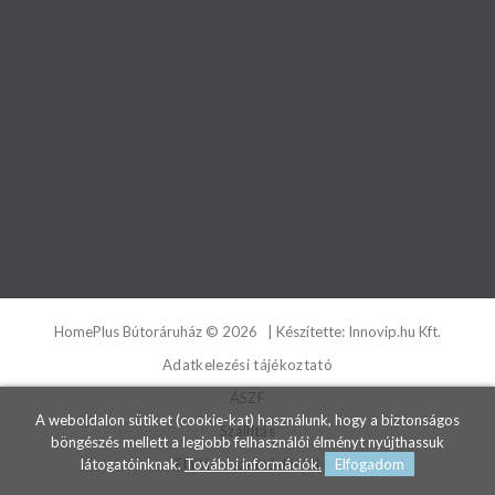
HomePlus Bútoráruház
©
2026
| Készítette:
Innovip.hu Kft.
Adatkelezési tájékoztató
ÁSZF
A weboldalon sütiket (cookie-kat) használunk, hogy a biztonságos
Szállítás
böngészés mellett a legjobb felhasználói élményt nyújthassuk
Elállás a szerződéstől
látogatóinknak.
További információk.
Elfogadom