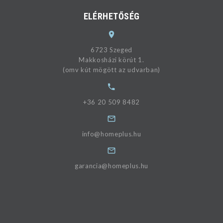
ELÉRHETŐSÉG
6723 Szeged
Makkosházi körút 1.
(omv kút mögött az udvarban)
+36 20 509 8482
info@homeplus.hu
garancia@homeplus.hu