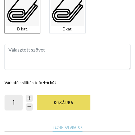
D kat.
E kat.
Várható szállítási idő:
4-6 hét
KOSÁRBA
TECHNIKAI ADATOK