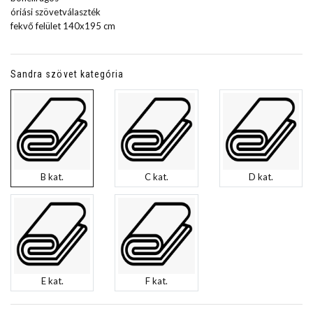
óriási szövetválaszték
fekvő felület 140x195 cm
Sandra szövet kategória
B kat.
C kat.
D kat.
E kat.
F kat.