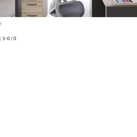
e
: 1-0 / 0