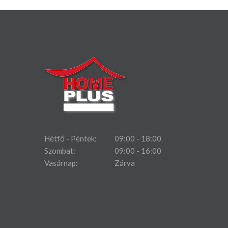
Hétfő - Péntek:
09:00 - 18:00
Szombat:
09:00 - 16:00
Vasárnap:
Zárva