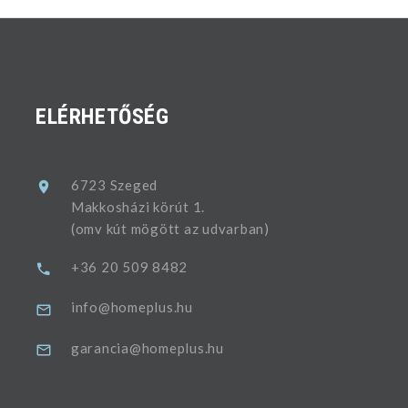
ELÉRHETŐSÉG
6723 Szeged
Makkosházi körút 1.
(omv kút mögött az udvarban)
+36 20 509 8482
info@homeplus.hu
garancia@homeplus.hu