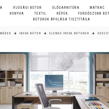
BA
IFJÚSÁGI BÚTOR
ÜLŐGARNITÚRA
MATRAC
KONYHA
TEXTIL
KÉPEK
FÜRDŐSZOBA BÚ
BÚTOROK ÁPOLÁSA TISZTÍTÁSA
RMÉKEK
IRODA BÚTOR
ELEMES IRODA BÚTOROK
EXECU