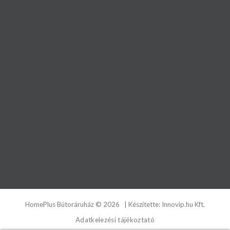
HomePlus Bútoráruház
©
2026
| Készítette:
Innovip.hu Kft.
Adatkelezési tájékoztató