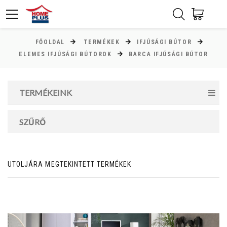
FŐOLDAL
TERMÉKEK
IFJÚSÁGI BÚTOR
ÁR
ELEMES IFJÚSÁGI BÚTOROK
BARCA IFJÚSÁGI BÚTOR
Minimum ár
TERMÉKEINK
0
Ft
Maximum ár
SZŰRŐ
0
Ft
UTOLJÁRA MEGTEKINTETT TERMÉKEK