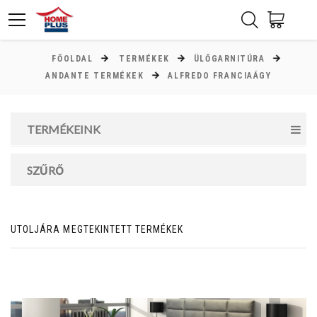
FŐOLDAL
TERMÉKEK
ÜLŐGARNITÚRA
ÁR
ANDANTE TERMÉKEK
ALFREDO FRANCIAÁGY
Minimum ár
TERMÉKEINK
0
Ft
Maximum ár
SZŰRŐ
0
Ft
UTOLJÁRA MEGTEKINTETT TERMÉKEK